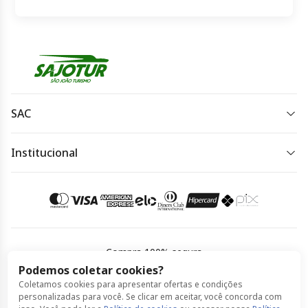
SAC
(11) 4582-2810
Institucional
Horário de atendimento:
Política de Privacidade
Segunda a Sexta das 8h às 11h e das 13h às 17h.
Política de Cookies
Acessar meu pedido
Termos de Uso
Compra 100% segura
Podemos coletar cookies?
Coletamos cookies para apresentar ofertas e condições
© Sao João Turismo feito por ClickBus 2026
personalizadas para você. Se clicar em aceitar, você concorda com